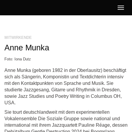
Togg
navig
Literatur
Jetzt!
MITWIRKENDE
Anne Munka
Foto: Iona Dutz
Anne Munka (geboren 1982 in der Oberlausitz) beschäftigt
sich als Sängerin, Komponistin und Textdichterin intensiv
mit den Kontaktpunkten von Sprache und Musik. Sie
studierte Jazzgesang, Gitarre und Rhythmik in Dresden,
sowie Jazz Studies und Poetry Writing in Columbus OH,
USA.
Sie tourt deutschlandweit mit dem experimentellen
Vokalensemble Die Soziale Gruppe sowie national und
international mit ihrem Jazzquartett Pauline Réage, dessen
Debütalbum Gentle Destruction 2024 bei Boomslang