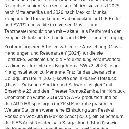
Records erschien. Konzertreisen führten sie zuletzt 2025
nach Mittelamerika und 2026 nach Mexiko. Munka
komponierte Hörstücke und Radiomusiken für DLF Kultur
und SWR2 und wirkte in diversen Musik – und
Tanztheaterproduktionen mit – aktuell als Performerin der
Gruppe „Schatz und Schande“ am LOFFT Theater, Leipzig.
Zu ihren jüngeren Arbeiten zählen die Ausstellung „Glas –
Handlungen und Resonanzen“(2024), für die sie
Hörstücke, Gedichte und die Projektleitung verantwortete,
Radiomusik für Orte des Begehrens (SWR2, 2023), eine
Klanginstallation zu Marianne Fritz für das Literarische
Colloquium Berlin (2022) sowie das inklusive Hörstück
„Usus – Zwischen Struktur und Schwerelosigkeit“ mit
Ensemble 23 und dem Theater RambaZamba. Ihr Hörstück
Onomatonien wurde 2019 von SWR2 produziert und bei
den ARD Hörspieltagen im ZKM Karlsruhe präsentiert.
Weitere Stationen waren eine Einladung zum Festival
Poesía en Voz Alta in Mexiko-Stadt (2016), ein Stipendium
der NES Artist Residency in Skagaströnd (Island) sowie