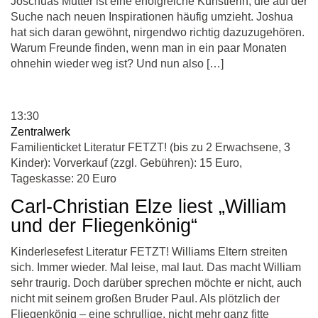
Joschuas Mutter ist eine erfolgreiche Künstlerin, die auf der
Suche nach neuen Inspirationen häufig umzieht. Joshua
hat sich daran gewöhnt, nirgendwo richtig dazuzugehören.
Warum Freunde finden, wenn man in ein paar Monaten
ohnehin wieder weg ist? Und nun also […]
13:30
Zentralwerk
Familienticket Literatur FETZT! (bis zu 2 Erwachsene, 3
Kinder): Vorverkauf (zzgl. Gebühren): 15 Euro,
Tageskasse: 20 Euro
Carl-Christian Elze liest „William
und der Fliegenkönig“
Kinderlesefest Literatur FETZT! Williams Eltern streiten
sich. Immer wieder. Mal leise, mal laut. Das macht William
sehr traurig. Doch darüber sprechen möchte er nicht, auch
nicht mit seinem großen Bruder Paul. Als plötzlich der
Fliegenkönig – eine schrullige, nicht mehr ganz fitte