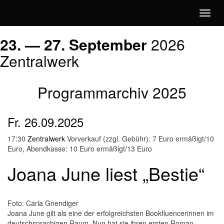
Toggl
naviga
Literatur
23. — 27.
September
2026
Zentralwerk
Jetzt!
Programmarchiv 2025
Fr.
26.09.2025
17:30
Zentralwerk
Vorverkauf (zzgl. Gebühr): 7 Euro ermäßigt/10
Euro, Abendkasse: 10 Euro ermäßigt/13 Euro
Joana June liest „Bestie“
Foto: Carla Gnendiger
Joana June gilt als eine der erfolgreichsten Bookfluencerinnen im
deutschsprachigen Raum. Nun hat sie ihren ersten Roman