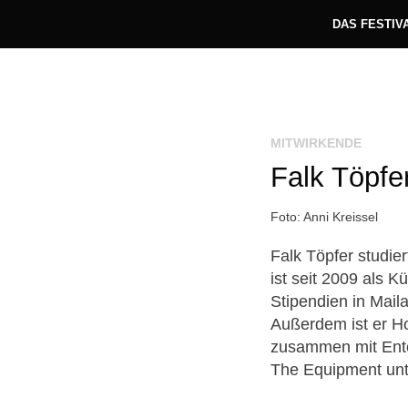
DAS FESTIV
MITWIRKENDE
Falk Töpfe
Foto: Anni Kreissel
Falk Töpfer studie
ist seit 2009 als K
Stipendien in Mail
Außerdem ist er Ho
zusammen mit Ente
The Equipment un