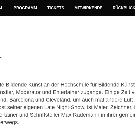
AL
PROGRAMM
TICKETS
MITWIRKENDE
RÜCKBLIC
Literatur
Jetzt!
r
rte Bildende Kunst an der Hochschule für Bildende Küns
ünstler, Moderator und Entertainer zugange. Einige Zeit v
and, Barcelona und Cleveland, um auch mal andere Luft
st seiner eigenen Late Night-Show, ist Maler, Zeichner,
rtainer und Schriftsteller Max Rademann in ihrer geme
terwegs.