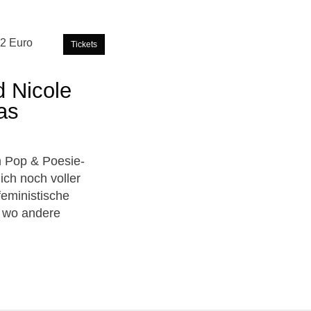
12 Euro
Tickets
d Nicole
as
m Pop & Poesie-
ich noch voller
feministische
, wo andere