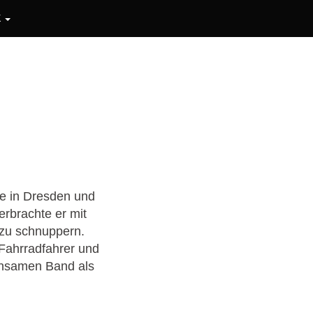
K
te in Dresden und
erbrachte er mit
 zu schnuppern.
 Fahrradfahrer und
insamen Band als