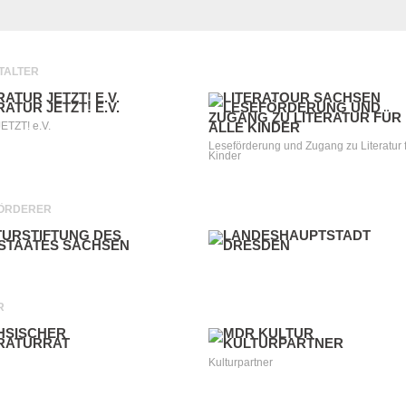
TALTER
JETZT! e.V.
Leseförderung und Zugang zu Literatur f
Kinder
ÖRDERER
R
Kulturpartner