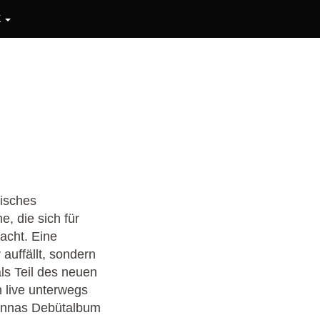
K
tisches
, die sich für
acht. Eine
auffällt, sondern
als Teil des neuen
 live unterwegs
Finnas Debütalbum