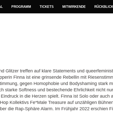
AL
PROGRAMM
TICKETS
MITWIRKENDE
RÜCKBLIC
Literatur
Jetzt!
nd Glitzer treffen auf klare Statements und queerfeminis
rin Finna ist eine grinsende Rebellin mit Riesenstimme
stimmung, gegen Homophobie und Bodyshaming stark m
ch starke Softness und bestechende Ehrlichkeit nicht nur 
 Eindruck in die Herzen spielt. Finna ist Solo oder auch 
 Hop Kollektivs Fe*Male Treasure auf unzähligen Bühnen
über die Rap-Sphäre Alarm. Im Frühjahr 2022 erschien 