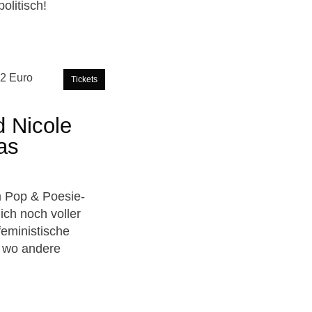
olitisch!
12 Euro
Tickets
d Nicole
as
m Pop & Poesie-
ich noch voller
feministische
, wo andere