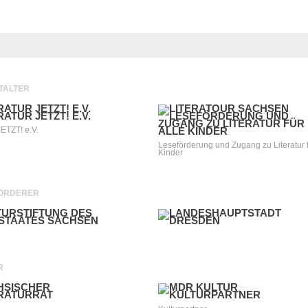
TALTER
JETZT! e.V.
Leseförderung und Zugang zu Literatur f
Kinder
ÖRDERER
R