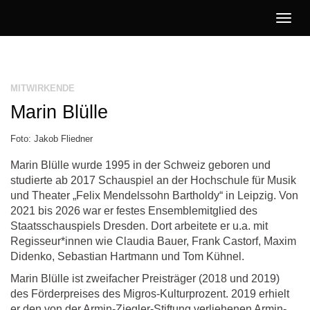
Togg
navig
Literatur
Jetzt!
MITWIRKENDE
Marin Blülle
Foto: Jakob Fliedner
Marin Blülle wurde 1995 in der Schweiz geboren und
studierte ab 2017 Schauspiel an der Hochschule für Musik
und Theater „Felix Mendelssohn Bartholdy“ in Leipzig. Von
2021 bis 2026 war er festes Ensemblemitglied des
Staatsschauspiels Dresden. Dort arbeitete er u.a. mit
Regisseur*innen wie Claudia Bauer, Frank Castorf, Maxim
Didenko, Sebastian Hartmann und Tom Kühnel.
Marin Blülle ist zweifacher Preisträger (2018 und 2019)
des Förderpreises des Migros-Kulturprozent. 2019 erhielt
er den von der Armin-Ziegler-Stiftung verliehenen Armin-