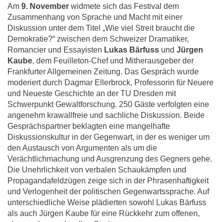
Am
9. November
widmete sich das Festival dem
Zusammenhang von Sprache und Macht mit einer
Diskussion unter dem Titel „Wie viel Streit braucht die
Demokratie?“ zwischen dem Schweizer Dramatiker,
Romancier und Essayisten
Lukas Bärfuss
und
Jürgen
Kaube
, dem Feuilleton-Chef und Mitherausgeber der
Frankfurter Allgemeinen Zeitung. Das Gespräch wurde
moderiert durch Dagmar Ellerbrock, Professorin für Neuere
und Neueste Geschichte an der TU Dresden mit
Schwerpunkt Gewaltforschung. 250 Gäste verfolgten eine
angenehm krawallfreie und sachliche Diskussion. Beide
Gesprächspartner beklagten eine mangelhafte
Diskussionskultur in der Gegenwart, in der es weniger um
den Austausch von Argumenten als um die
Verächtlichmachung und Ausgrenzung des Gegners gehe.
Die Unehrlichkeit von verbalen Schaukämpfen und
Propagandafeldzügen zeige sich in der Phrasenhaftigkeit
und Verlogenheit der politischen Gegenwartssprache. Auf
unterschiedliche Weise plädierten sowohl Lukas Bärfuss
als auch Jürgen Kaube für eine Rückkehr zum offenen,