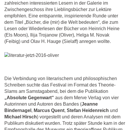
zahlreichen interessierten Lesern in der Galerie im
Zwischengeschoss ihre Lieblingsbücher zur Lektüre
empfohlen. Eine entspannte, inspirierende Runde unter
dem Titel „Bücher, die (mir) die Welt bedeuten“, die zum
Lesen oder Wiederlesen der Bücher von Heinrich Heine
(Els Moors), Ilija Trojanow (Oliver), Helga M. Novak
(Feibig) und Olav H. Hauge (Sielaff) anregen wollte.
Die Verbindung von literarischem und philosophischen
Schreiben suchte das Festival im Format des Theorie-
Slams am Samstagabend, bei dem die Publikation
„Absolute Gegenwart“
aus dem Merve Verlag von vier
Autorinnen und Autoren des Bandes (
Jeanne
Bindernagel
,
Marcus Quent
,
Stefan Heidenreich
und
Michael Hirsch
) vorgestellt und deren Analysen mit dem
Publikum diskutiert wurden. Trotz später Stunde kam in der
Empfangshalle des Museums ein theorieaffines Publikum