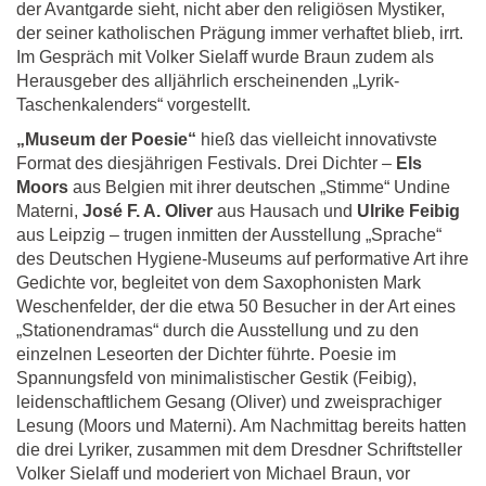
der Avantgarde sieht, nicht aber den religiösen Mystiker,
der seiner katholischen Prägung immer verhaftet blieb, irrt.
Im Gespräch mit Volker Sielaff wurde Braun zudem als
Herausgeber des alljährlich erscheinenden „Lyrik-
Taschenkalenders“ vorgestellt.
„Museum der Poesie“
hieß das vielleicht innovativste
Format des diesjährigen Festivals. Drei Dichter –
Els
Moors
aus Belgien mit ihrer deutschen „Stimme“ Undine
Materni,
José F. A. Oliver
aus Hausach und
Ulrike Feibig
aus Leipzig – trugen inmitten der Ausstellung „Sprache“
des Deutschen Hygiene-Museums auf performative Art ihre
Gedichte vor, begleitet von dem Saxophonisten Mark
Weschenfelder, der die etwa 50 Besucher in der Art eines
„Stationendramas“ durch die Ausstellung und zu den
einzelnen Leseorten der Dichter führte. Poesie im
Spannungsfeld von minimalistischer Gestik (Feibig),
leidenschaftlichem Gesang (Oliver) und zweisprachiger
Lesung (Moors und Materni). Am Nachmittag bereits hatten
die drei Lyriker, zusammen mit dem Dresdner Schriftsteller
Volker Sielaff und moderiert von Michael Braun, vor