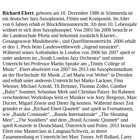
Richard Ebert
, geboren am 10. Dezember 1986 in Sömmerda ist
ein deutscher Jazz-Saxophonist, Flötist und Komponist. Im Alter
von 6 Jahren erhält er Blockflötenunterricht. Ab dem 10. Lebensjahr
widmet er sich dem Saxophonspiel. Von 2001 bis 2006 besucht er
die Landesschule Pforta und bekommt zusätzlich Klavier-,
Gesangssowie Musiktheorie-, und Querflötenunterricht. 2006 erhält
er den 1. Preis beim Landeswettbewerb „Jugend musiziert“.
Während seines Aufenhaltes in London von 2006 bis 2007 spielt er
unter anderem im „South London Jazz Orchestra“ und nimmt
Unterricht bei Professor Martin Speake am „Trinity College of
Music“. Ebert absolviert von 2007 bis 2013 ein Saxophonstudium
an der Hochschule für Musik „Carl Maria von Weber“ in Dresden
und erhält unter anderem Unterricht bei Marko Lackner, Finn
Wiesner, Michael Arnold, Til Brönner, Thomas Zoller, Günther
„Baby“ Sommer, Sebastian Merk und Christian Patzer. Im Rahmen
verschiedener Workshops lernt er Musiker wie Jerry Bergonzi, Marc
Ducret, Miguel Zenon und Dieter Ilg kennen. Während dieser Zeit
gründet er das „Richard Ebert Quartett“ und spielt in Formationen,
wie „Banda Comunale“, „Banda Internationale“ „The Shouting
Men“, „The Souldiers“ und dem „Brasil Acoustic Quintett“ und
spielt Konzerte in Deutschland, Österreich und Polen. 2011 besucht
Ebert eine Masterclass in Langnau/Schweiz, in deren
Zusammenhang er Unterricht bei Marc Turner, Jeff Ballard, Larry